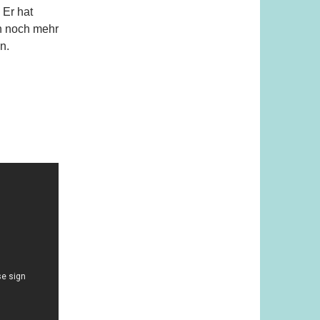
 Er hat
h noch mehr
n.