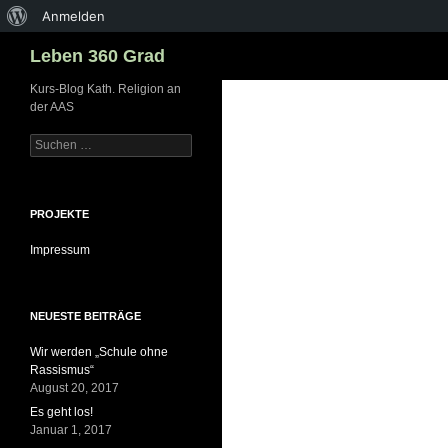
Über
Anmelden
Suchen
WordPress
Leben 360 Grad
Zum
Kurs-Blog Kath. Religion an
der AAS
Inhalt
springen
Suchen
nach:
PROJEKTE
Impressum
NEUESTE BEITRÄGE
Wir werden „Schule ohne
Rassismus“
August 20, 2017
Es geht los!
Januar 1, 2017