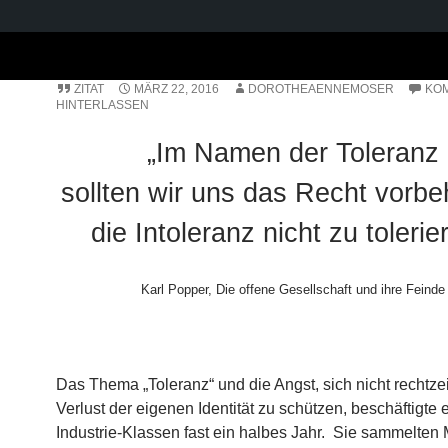
DISKUSSIONEN
,
ERGEBNISSE
,
MATERIALIEN
,
STATEMENTS
ZITAT
MÄRZ 22, 2016
DOROTHEAENNEMOSER
KO
HINTERLASSEN
„Im Namen der Toleranz
sollten wir uns das Recht vorbe
die Intoleranz nicht zu tolerie
Karl Popper, Die offene Gesellschaft und ihre Feinde
Das Thema „Toleranz“ und die Angst, sich nicht rechtze
Verlust der eigenen Identität zu schützen, beschäftigte 
Industrie-Klassen fast ein halbes Jahr. Sie sammelten M