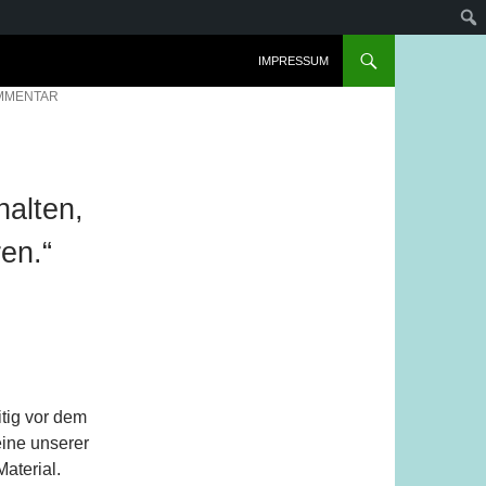
IMPRESSUM
MMENTAR
halten,
ren.“
itig vor dem
eine unserer
aterial.