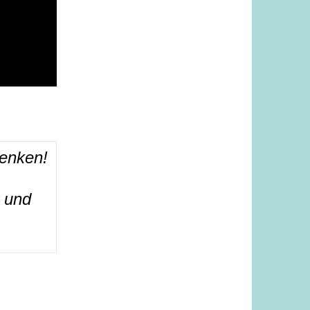
denken!
 und