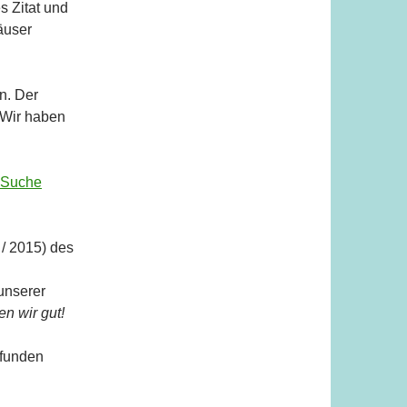
 Zitat und
äuser
n. Der
 Wir haben
n Suche
 / 2015) des
unserer
n wir gut!
efunden