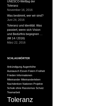
UNESCO-Welttag der
Toleranz
November 16, 2016
Was bestimmt, wer wir sind?
Juni 24, 2016
Toleranz und Identität. Was
passiert, wenn sich Vision
und Bedürfnis begegnen …
(IM 14 / 2016)
März 22, 2016
SCHLAGWÖRTER
Ankündigung
Augenhöhe
Austausch
Essen
Feiern
Freiheit
Frieden
Informationen
Miteinander
Miteinanderleben
Nachdenken
Nationen
Projekte
Schule ohne Rassismus
Schutz
Teamarbeit
Toleranz