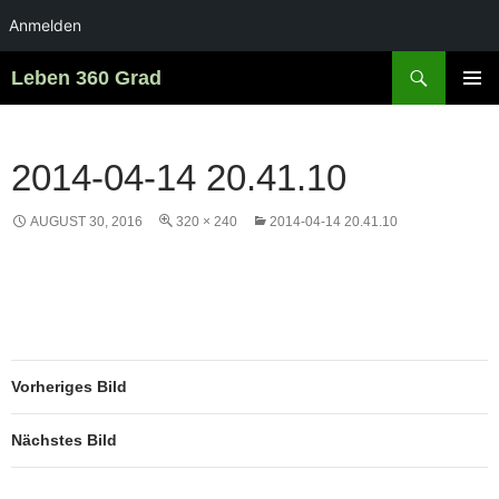
Anmelden
Zum
Suchen
Leben 360 Grad
Inhalt
PRIMÄR
springen
MENÜ
2014-04-14 20.41.10
AUGUST 30, 2016
320 × 240
2014-04-14 20.41.10
Vorheriges Bild
Nächstes Bild