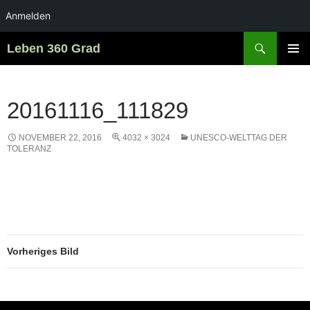
Anmelden
Zum
Suchen
Leben 360 Grad
Inhalt
PRIMÄR
springen
MENÜ
20161116_111829
NOVEMBER 22, 2016
4032 × 3024
UNESCO-WELTTAG DER
TOLERANZ
Vorheriges Bild