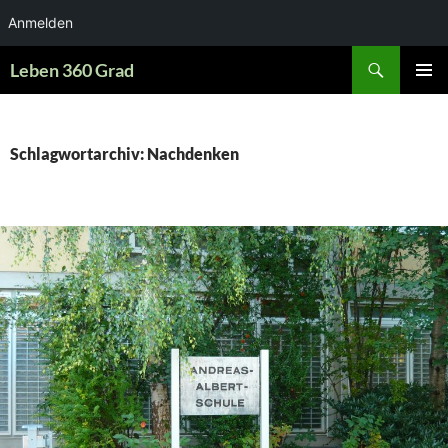
Anmelden
Zum
Suchen
Leben 360 Grad
Inhalt
PRIMÄR
springen
MENÜ
Schlagwortarchiv: Nachdenken