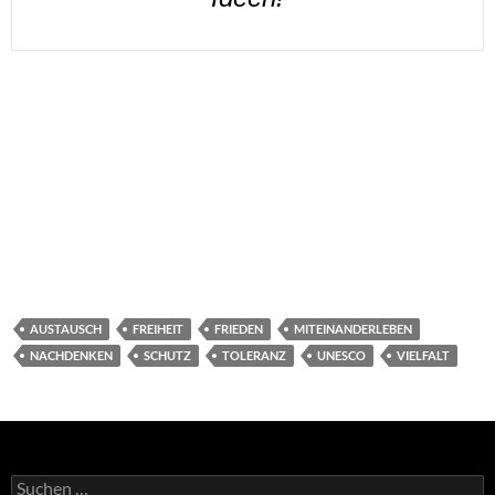
AUSTAUSCH
FREIHEIT
FRIEDEN
MITEINANDERLEBEN
NACHDENKEN
SCHUTZ
TOLERANZ
UNESCO
VIELFALT
Suchen